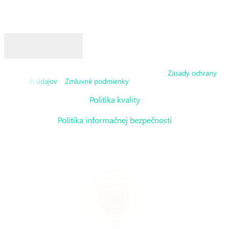
Odoslaním súhlasíte so zásadami ochrany osobných údajov
Odoslať
Táto stránka je chránená reCAPTCHA a platia pre ňu
Zásady ochrany
osobných údajov
a
Zmluvné podmienky
spoločnosti Google.
Politika kvality
Politika informačnej bezpečnosti
IT inovácie s budúcnosťou