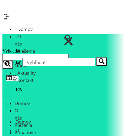
Domov
O
nás
Riešenia
Vyhľadať
Prípadové
Vyhľadať
štúdie
Aktuality
Kontakt
EN
Domov
O
nás
Domov
Riešenia
O
Prípadové