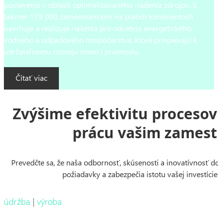
postavenie v oblasti optimalizovaného riadenia zdrojov. S
takmer 179 000 zamestnancami na piatich kontinentoch
navrhuje a realizuje riešenia pre odvetvia energetického,
vodného a odpadového hospodárstva, ktoré prispievajú k
udržateľnému rozvoju miest i priemyslu.
Čítať viac
Zvýšime efektivitu proceso
prácu vašim zames
Prevedčte sa, že naša odbornosť, skúsenosti a inovatívnosť do
požiadavky a zabezpečia istotu vašej investície
údržba
|
výroba