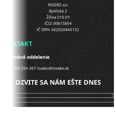
INSEKO a.s.
Bytčická 2
Žilina 010 01
IČO: 00615854
IČ DPH: SK2020445152
KONTAKT
Obchodné oddelenie
+421 903 264 367 inseko@inseko.sk
OZVITE SA NÁM EŠTE DNES