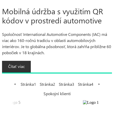
Mobilná údržba s využitím QR
kódov v prostredí automotive
Spoločnosť International Automotive Components (IAC) má
viac ako 160-ročnú tradíciu v oblasti automobilových
interiérov. Je to globálna pôsobnosť, ktorá zahŕňa približne 60
pobočiek v 18 krajinách.
Čítať viac
Stránka
1
Stránka
2
Stránka
3
Stránka
4
Spokojní klienti